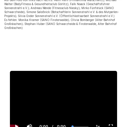
Auf dem Foto von links nach rechts: Henri Kern (PrimaKlima Malschwitz); Michael
Walter (BodyFitness & Gesundheitsclub Görlitz); Falk Noack (Geschäftsführer
Sonnenstrahl e.V.); Andreas Wende (Fitnessclub Niesky); Mirko Fünfstück (SANO
Schwarzheide); Simone Saloßnick (Botschaftlerin Sonnenstrahl e.V. & des Mutperlen-
Projekts); Silvia Ender Sonnenstrahl e.V. (Öffentlichkeitsarbeit Sonnenstrahl e.V.)
Es fehlen: Monika Kramer (SANO Finsterwalde); Olivia Bomberger (Alter Bahnhof
Großräschen); Stephan Huber (SANO Schwarzheide & Finsterwalde, Alter Bahnhof
Großräschen)
0:00
/
0:00
1x