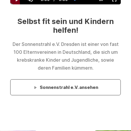
Current
Duration
Loaded
:
Play
Mute
Playback
Fullscre
Time
0.00%
Rate
Selbst fit sein und Kindern
helfen!
Der Sonnenstrahl e.V. Dresden ist einer von fast
100 Elternvereinen in Deutschland, die sich um
krebskranke Kinder und Jugendliche, sowie
deren Familien kümmern.
Sonnenstrahl e.V. ansehen