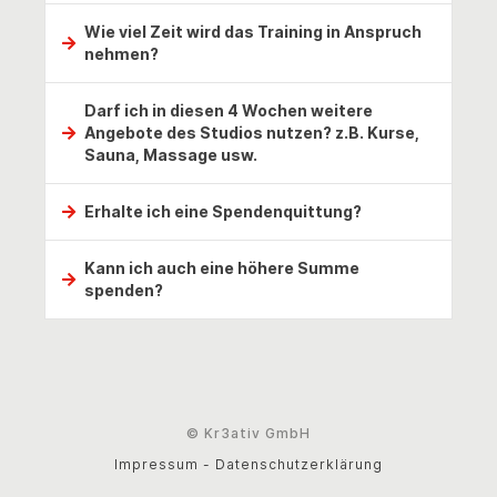
Nein, du musst dazu keinerlei sportliche 
Wie viel Zeit wird das Training in Anspruch
Voraussetzungen mitbringen.
nehmen?
Dein Trainingsbesuch wird von einem 
Darf ich in diesen 4 Wochen weitere
Gesundheitscoach individuell für dich zusammengestellt 
Angebote des Studios nutzen? z.B. Kurse,
und dauert maximal 45 Minuten.
Sauna, Massage usw.
Im Grunde JA. Das Angebot der teilnehmenden Studios 
Erhalte ich eine Spendenquittung?
variiert und somit kannst du es gern mit deinem 
ausgewählten Studio absprechen.
Ja, wir sammeln die Spenden und übergeben diese 
Kann ich auch eine höhere Summe
gestaffelt dem Sonnenstrahl e.V.. Im Anschluss erstellt 
spenden?
der Verein Spendenquittungen und sendet diese dir per 
Post zu.
Ja, natürlich freuen wir uns über jede Höhe einer 
Spende.
© Kr3ativ GmbH
Impressum
-
Datenschutzerklärung